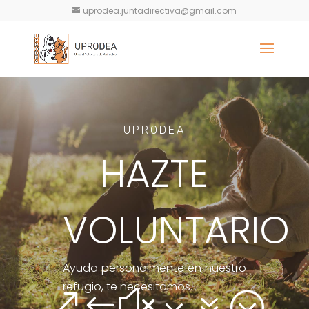
uprodea.juntadirectiva@gmail.com
UPRODEA
HAZTE
VOLUNTARIO
Ayuda personalmente en nuestro
refugio, te necesitamos.
&#x37;